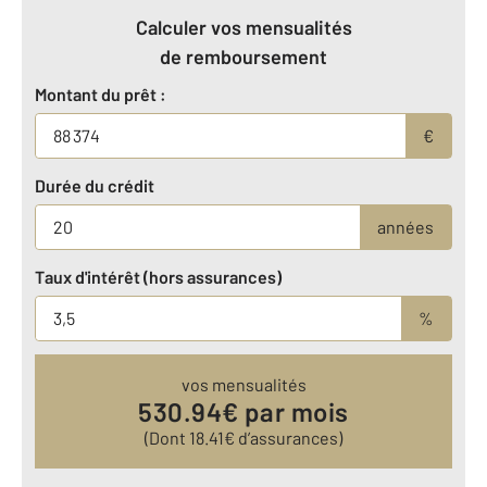
Calculer vos mensualités
de remboursement
Montant du prêt :
€
Durée du crédit
années
Taux d'intérêt (hors assurances)
%
vos mensualités
530.94
€ par mois
(Dont
18.41
€ d’assurances)